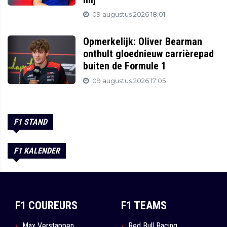
09 augustus 2026 18:01
Opmerkelijk: Oliver Bearman
onthult gloednieuw carrièrepad
buiten de Formule 1
09 augustus 2026 17:05
F1 STAND
F1 KALENDER
F1 COUREURS
F1 TEAMS
Max Verstappen
Red Bull Racing