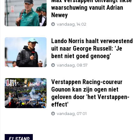
Max Verstappen ontvangt fikse
waarschuwing vanuit Adrian
Newey
vandaag, 14:02
Lando Norris haalt verwoestend
uit naar George Russell: 'Je
bent niet goed genoeg'
vandaag, 08:57
Verstappen Racing-coureur
Gounon kan zijn ogen niet
geloven door 'het Verstappen-
effect'
vandaag, 07:01
F1 STAND