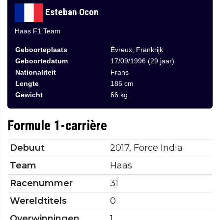
Esteban Ocon
Haas F1 Team
Geboorteplaats
Évreux, Frankrijk
Geboortedatum
17/09/1996 (29 jaar)
Nationaliteit
Frans
Lengte
186 cm
Gewicht
66 kg
Formule 1-carrière
Debuut
2017, Force India
Team
Haas
Racenummer
31
Wereldtitels
0
Overwinningen
1