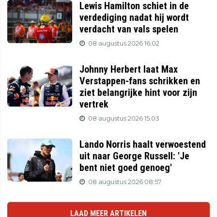
Lewis Hamilton schiet in de
verdediging nadat hij wordt
verdacht van vals spelen
08 augustus 2026 16:02
Johnny Herbert laat Max
Verstappen-fans schrikken en
ziet belangrijke hint voor zijn
vertrek
08 augustus 2026 15:03
Lando Norris haalt verwoestend
uit naar George Russell: 'Je
bent niet goed genoeg'
08 augustus 2026 08:57
LAAD MEER ARTIKELEN