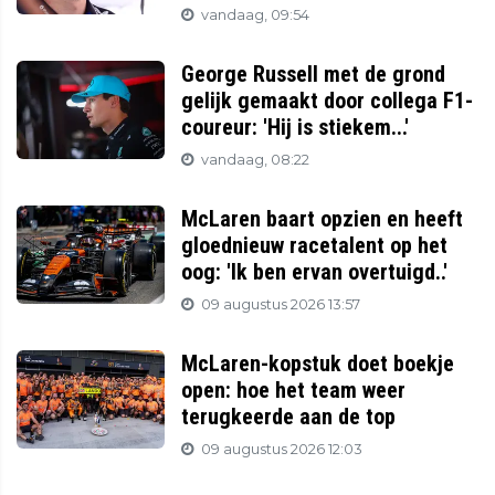
vandaag, 09:54
George Russell met de grond
gelijk gemaakt door collega F1-
coureur: 'Hij is stiekem...'
vandaag, 08:22
McLaren baart opzien en heeft
gloednieuw racetalent op het
oog: 'Ik ben ervan overtuigd..'
09 augustus 2026 13:57
McLaren-kopstuk doet boekje
open: hoe het team weer
terugkeerde aan de top
09 augustus 2026 12:03