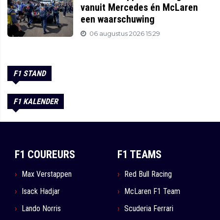
vanuit Mercedes én McLaren
een waarschuwing
06 augustus 2026 15:29
F1 STAND
F1 KALENDER
F1 COUREURS
F1 TEAMS
Max Verstappen
Red Bull Racing
Isack Hadjar
McLaren F1 Team
Lando Norris
Scuderia Ferrari