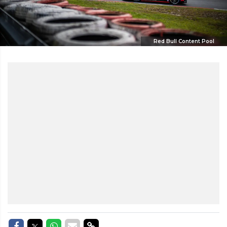
Red Bull Content Pool
Delen op Facebook
Delen op Twitter
Delen op Whatsapp
Delen via Mail
Delen via link