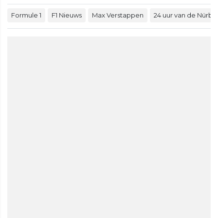
Formule 1
F1 Nieuws
Max Verstappen
24 uur van de Nürbu