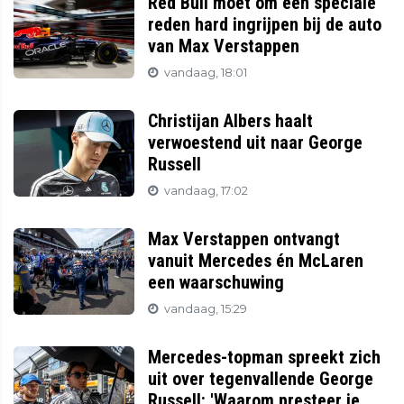
Red Bull moet om een speciale
reden hard ingrijpen bij de auto
van Max Verstappen
vandaag, 18:01
Christijan Albers haalt
verwoestend uit naar George
Russell
vandaag, 17:02
Max Verstappen ontvangt
vanuit Mercedes én McLaren
een waarschuwing
vandaag, 15:29
Mercedes-topman spreekt zich
uit over tegenvallende George
Russell: 'Waarom presteer je