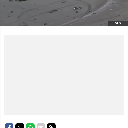
NLS
Delen op Facebook
Delen op Twitter
Delen op Whatsapp
Delen via Mail
Delen via link