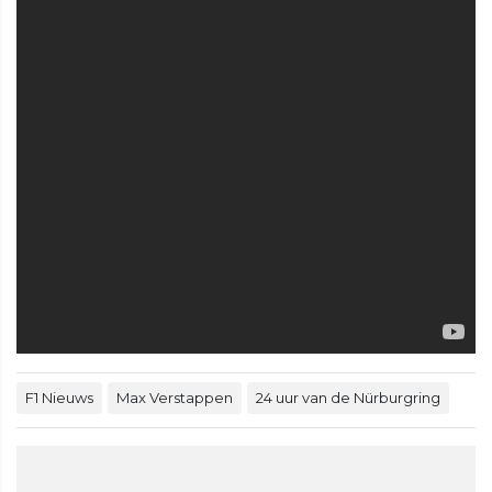
F1 Nieuws
Max Verstappen
24 uur van de Nürburgring