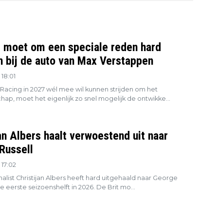
l moet om een speciale reden hard
en bij de auto van Max Verstappen
18:01
 Racing in 2027 wél mee wil kunnen strijden om het
ap, moet het eigenlijk zo snel mogelijk de ontwikke...
an Albers haalt verwoestend uit naar
Russell
17:02
alist Christijan Albers heeft hard uitgehaald naar George
de eerste seizoenshelft in 2026. De Brit mo...