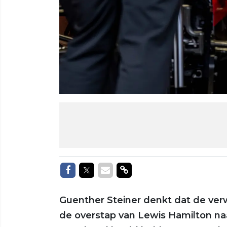
Delen op Facebook
Delen op Twitter
Delen via Mail
Delen via link
Guenther Steiner denkt dat de ver
de overstap van Lewis Hamilton naa