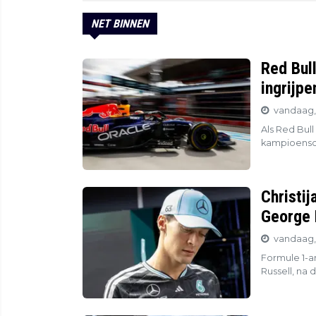
NET BINNEN
Red Bul
ingrijp
vandaag, 
Als Red Bull
kampioensch
Christij
George 
vandaag, 
Formule 1-an
Russell, na 