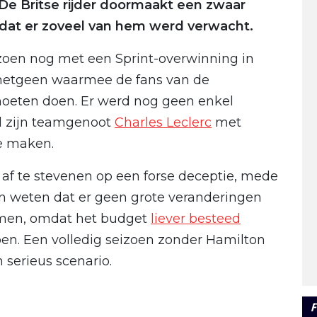
e Britse rijder doormaakt een zwaar
rdat er zoveel van hem werd verwacht.
zoen nog met een Sprint-overwinning in
 hetgeen waarmee de fans van de
eten doen. Er werd nog geen enkel
l zijn teamgenoot
Charles Leclerc
met
te maken.
ok af te stevenen op een forse deceptie, mede
en weten dat er geen grote veranderingen
omen, omdat het budget
liever besteed
en. Een volledig seizoen zonder Hamilton
 serieus scenario.
F