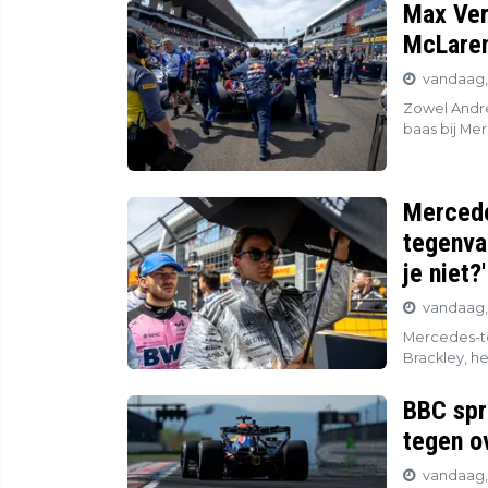
Max Ver
McLaren
vandaag, 
Zowel Andre
baas bij Mer
Mercede
tegenva
je niet?'
vandaag,
Mercedes-to
Brackley, he
BBC spr
tegen o
vandaag, 