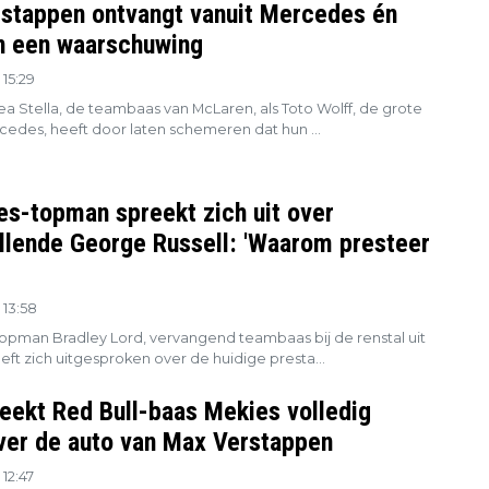
stappen ontvangt vanuit Mercedes én
 een waarschuwing
15:29
a Stella, de teambaas van McLaren, als Toto Wolff, de grote
cedes, heeft door laten schemeren dat hun ...
s-topman spreekt zich uit over
llende George Russell: 'Waarom presteer
 13:58
pman Bradley Lord, vervangend teambaas bij de renstal uit
eft zich uitgesproken over de huidige presta...
eekt Red Bull-baas Mekies volledig
ver de auto van Max Verstappen
12:47