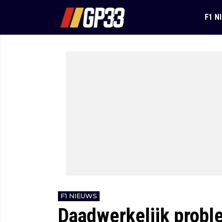
F1 N
F1 NIEUWS
Daadwerkelijk probl