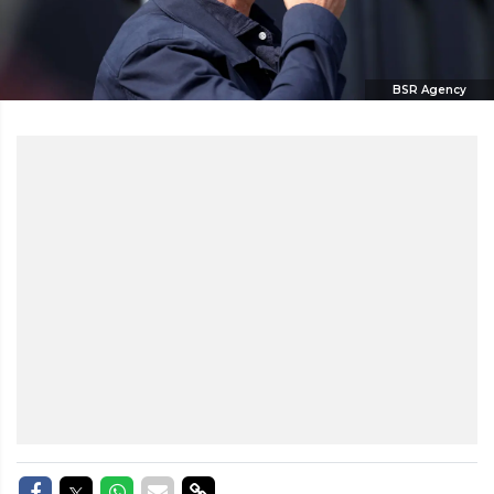
BSR Agency
Delen op Facebook
Delen op Twitter
Delen op Whatsapp
Delen via Mail
Delen via link