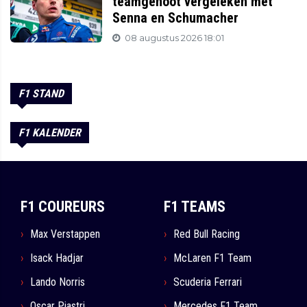
teamgenoot vergeleken met
Senna en Schumacher
08 augustus 2026 18:01
F1 STAND
F1 KALENDER
F1 COUREURS
F1 TEAMS
Max Verstappen
Red Bull Racing
Isack Hadjar
McLaren F1 Team
Lando Norris
Scuderia Ferrari
Oscar Piastri
Mercedes F1 Team