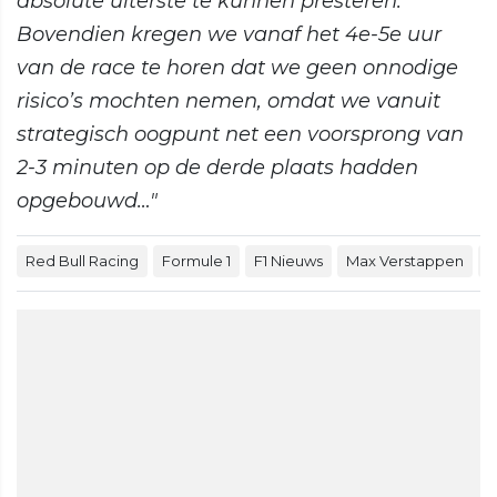
absolute uiterste te kunnen presteren.
Bovendien kregen we vanaf het 4e-5e uur
van de race te horen dat we geen onnodige
risico’s mochten nemen, omdat we vanuit
strategisch oogpunt net een voorsprong van
2-3 minuten op de derde plaats hadden
opgebouwd…"
Red Bull Racing
Formule 1
F1 Nieuws
Max Verstappen
2