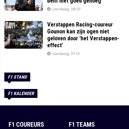
bent niet goed genoeg'
vandaag, 08:57
Verstappen Racing-coureur
Gounon kan zijn ogen niet
geloven door 'het Verstappen-
effect'
vandaag, 07:01
F1 STAND
F1 KALENDER
F1 COUREURS
F1 TEAMS