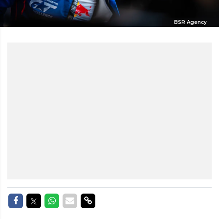
BSR Agency
Delen op Facebook
Delen op Twitter
Delen op Whatsapp
Delen via Mail
Delen via link