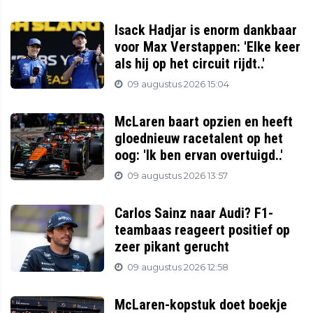
Isack Hadjar is enorm dankbaar
voor Max Verstappen: 'Elke keer
als hij op het circuit rijdt..'
09 augustus 2026 15:04
McLaren baart opzien en heeft
gloednieuw racetalent op het
oog: 'Ik ben ervan overtuigd..'
09 augustus 2026 13:57
Carlos Sainz naar Audi? F1-
teambaas reageert positief op
zeer pikant gerucht
09 augustus 2026 12:58
McLaren-kopstuk doet boekje