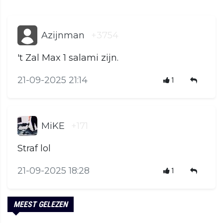
Azijnman
+3754
't Zal Max 1 salami zijn.
21-09-2025 21:14
1
MiKE
+171
Straf lol
21-09-2025 18:28
1
MEEST GELEZEN