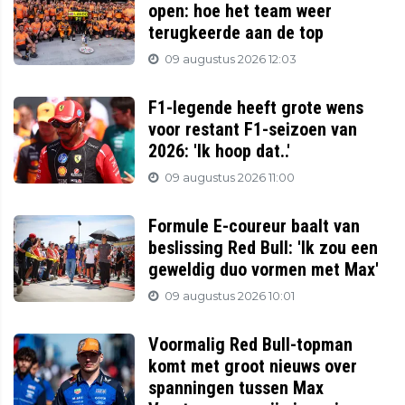
open: hoe het team weer
terugkeerde aan de top
09 augustus 2026 12:03
F1-legende heeft grote wens
voor restant F1-seizoen van
2026: 'Ik hoop dat..'
09 augustus 2026 11:00
Formule E-coureur baalt van
beslissing Red Bull: 'Ik zou een
geweldig duo vormen met Max'
09 augustus 2026 10:01
Voormalig Red Bull-topman
komt met groot nieuws over
spanningen tussen Max