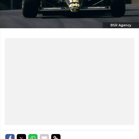
BSR Agency
Delen op Facebook
Delen op Twitter
Delen op Whatsapp
Delen via Mail
Delen via link