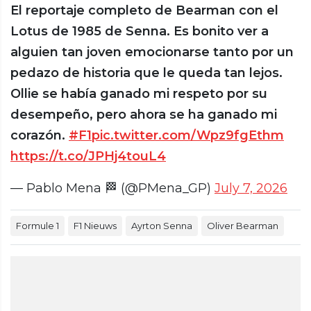
El reportaje completo de Bearman con el
Lotus de 1985 de Senna. Es bonito ver a
alguien tan joven emocionarse tanto por un
pedazo de historia que le queda tan lejos.
Ollie se había ganado mi respeto por su
desempeño, pero ahora se ha ganado mi
corazón.
#F1
pic.twitter.com/Wpz9fgEthm
https://t.co/JPHj4touL4
— Pablo Mena 🏁 (@PMena_GP)
July 7, 2026
Formule 1
F1 Nieuws
Ayrton Senna
Oliver Bearman