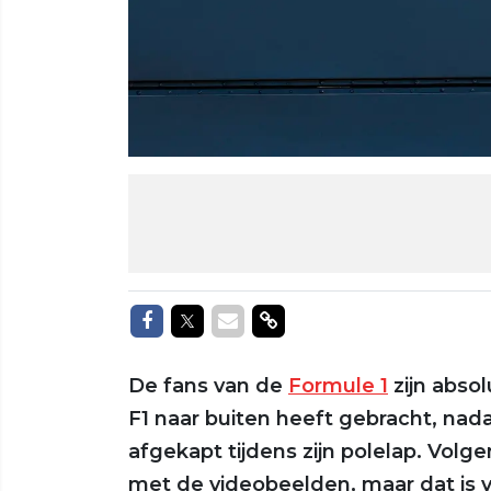
Delen op Facebook
Delen op Twitter
Delen via Mail
Delen via link
De fans van de
Formule 1
zijn abso
F1 naar buiten heeft gebracht, nad
afgekapt tijdens zijn polelap. Vol
met de videobeelden, maar dat is 