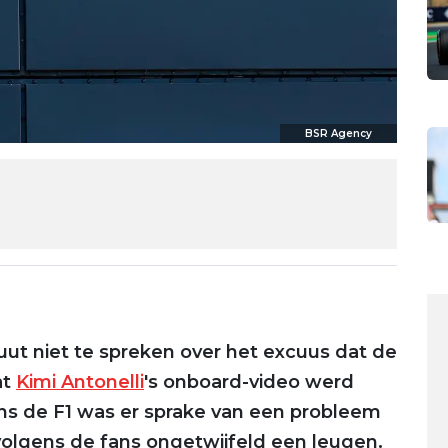
BSR Agency
luut niet te spreken over het excuus dat de
at
Kimi Antonelli
's onboard-video werd
gens de F1 was er sprake van een probleem
volgens de fans ongetwijfeld een leugen.