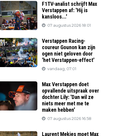
F1TV-analist schrijft Max
Verstappen af: 'Hij is
kansloos...'
07 augustus 2026 18:01
Verstappen Racing-
coureur Gounon kan zijn
ogen niet geloven door
'het Verstappen-effect'
vandaag, 07:01
Max Verstappen doet
opvallende uitspraak over
dochter Lily: 'Dan wil ze
niets meer met me te
maken hebben'
07 augustus 2026 16:58
Laurent Mekies moet Max