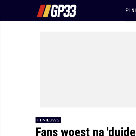
F1 N
F1 NIEUWS
Fans woest na 'duide