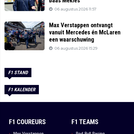
baas Mekies
06 augustus 2026 11:57
Max Verstappen ontvangt
vanuit Mercedes én McLaren
een waarschuwing
06 augustus 2026 15:29
F1 STAND
F1 KALENDER
F1 COUREURS
F1 TEAMS
Max Verstappen
Red Bull Racing