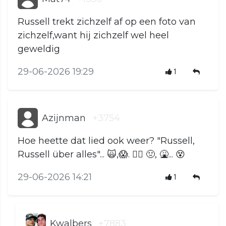
Russell trekt zichzelf af op een foto van
zichzelf,want hij zichzelf wel heel
geweldig
29-06-2026 19:29
1
Azijnman
+3754
Hoe heette dat lied ook weer? "Russell,
Russell über alles"... 🙀,😱. 😵‍💫 🤢, 🤮... 😵
29-06-2026 14:21
1
Kwalbers
+7883