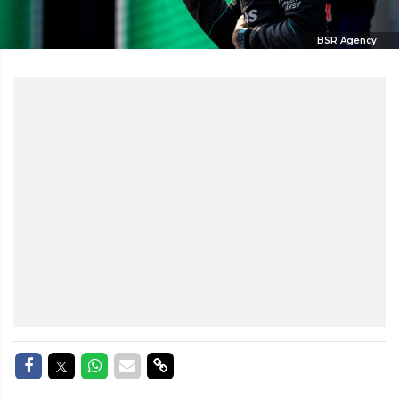
BSR Agency
Delen op Facebook
Delen op Twitter
Delen op Whatsapp
Delen via Mail
Delen via link