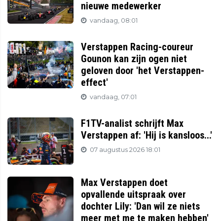
nieuwe medewerker
vandaag, 08:01
Verstappen Racing-coureur
Gounon kan zijn ogen niet
geloven door 'het Verstappen-
effect'
vandaag, 07:01
F1TV-analist schrijft Max
Verstappen af: 'Hij is kansloos...'
07 augustus 2026 18:01
Max Verstappen doet
opvallende uitspraak over
dochter Lily: 'Dan wil ze niets
meer met me te maken hebben'