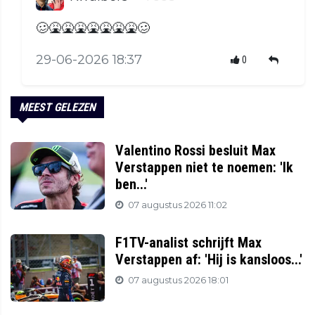
🥴🤮🤮🤮🤮🤮🤮🤮🥴
29-06-2026 18:37
0
MEEST GELEZEN
Valentino Rossi besluit Max
Verstappen niet te noemen: 'Ik
ben...'
07 augustus 2026 11:02
F1TV-analist schrijft Max
Verstappen af: 'Hij is kansloos...'
07 augustus 2026 18:01