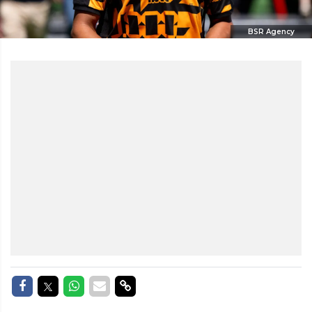
BSR Agency
Delen op Facebook
Delen op Twitter
Delen op Whatsapp
Delen via Mail
Delen via link