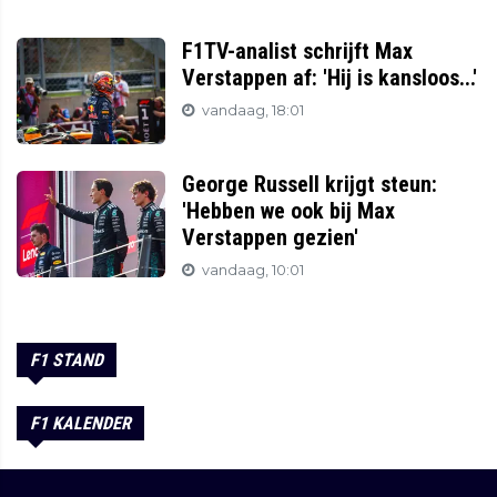
F1TV-analist schrijft Max
Verstappen af: 'Hij is kansloos...'
vandaag, 18:01
George Russell krijgt steun:
'Hebben we ook bij Max
Verstappen gezien'
vandaag, 10:01
F1 STAND
F1 KALENDER