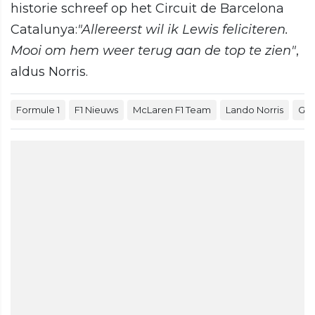
historie schreef op het Circuit de Barcelona
Catalunya:
"Allereerst wil ik Lewis feliciteren.
Mooi om hem weer terug aan de top te zien"
,
aldus Norris.
Formule 1
F1 Nieuws
McLaren F1 Team
Lando Norris
GP 