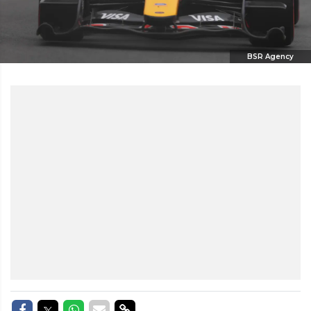
BSR Agency
Delen op Facebook
Delen op Twitter
Delen op Whatsapp
Delen via Mail
Delen via link