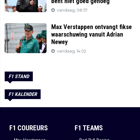
bent niet goed genoeg'
vandaag, 08:57
Max Verstappen ontvangt fikse
waarschuwing vanuit Adrian
Newey
vandaag, 14:02
F1 STAND
F1 KALENDER
F1 COUREURS
F1 TEAMS