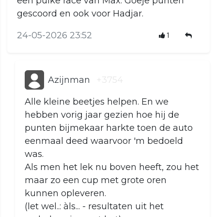
een puike race van Max. Goeje punten
gescoord en ook voor Hadjar.
24-05-2026 23:52
1
Azijnman
+3754
Alle kleine beetjes helpen. En we
hebben vorig jaar gezien hoe hij de
punten bijmekaar harkte toen de auto
eenmaal deed waarvoor 'm bedoeld
was.
Als men het lek nu boven heeft, zou het
maar zo een cup met grote oren
kunnen opleveren.
(let wel..: àls... - resultaten uit het