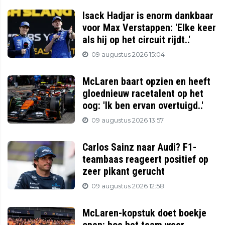
Isack Hadjar is enorm dankbaar
voor Max Verstappen: 'Elke keer
als hij op het circuit rijdt..'
09 augustus 2026 15:04
McLaren baart opzien en heeft
gloednieuw racetalent op het
oog: 'Ik ben ervan overtuigd..'
09 augustus 2026 13:57
Carlos Sainz naar Audi? F1-
teambaas reageert positief op
zeer pikant gerucht
09 augustus 2026 12:58
McLaren-kopstuk doet boekje