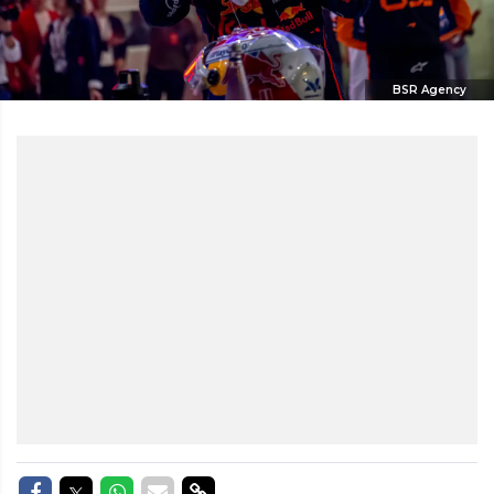
BSR Agency
Delen op Facebook
Delen op Twitter
Delen op Whatsapp
Delen via Mail
Delen via link