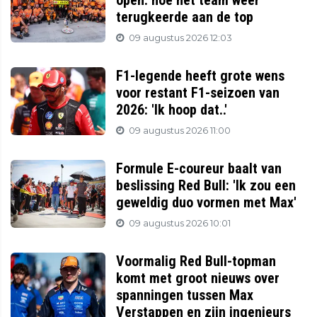
open: hoe het team weer
terugkeerde aan de top
09 augustus 2026 12:03
F1-legende heeft grote wens
voor restant F1-seizoen van
2026: 'Ik hoop dat..'
09 augustus 2026 11:00
Formule E-coureur baalt van
beslissing Red Bull: 'Ik zou een
geweldig duo vormen met Max'
09 augustus 2026 10:01
Voormalig Red Bull-topman
komt met groot nieuws over
spanningen tussen Max
Verstappen en zijn ingenieurs