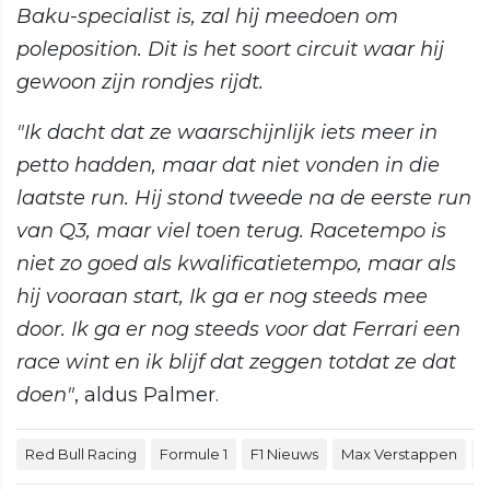
Baku-specialist is, zal hij meedoen om
poleposition. Dit is het soort circuit waar hij
gewoon zijn rondjes rijdt.
"Ik dacht dat ze waarschijnlijk iets meer in
petto hadden, maar dat niet vonden in die
laatste run. Hij stond tweede na de eerste run
van Q3, maar viel toen terug. Racetempo is
niet zo goed als kwalificatietempo, maar als
hij vooraan start, Ik ga er nog steeds mee
door. Ik ga er nog steeds voor dat Ferrari een
race wint en ik blijf dat zeggen totdat ze dat
doen"
, aldus Palmer.
Red Bull Racing
Formule 1
F1 Nieuws
Max Verstappen
J