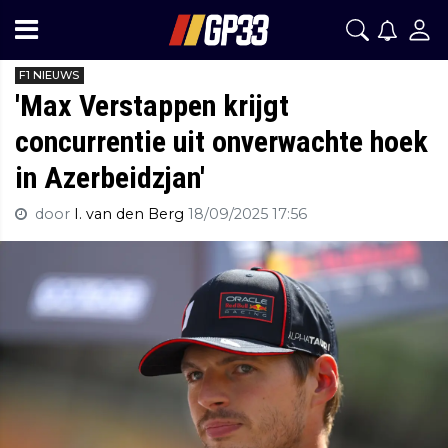
F1 NIEUWS
'Max Verstappen krijgt
concurrentie uit onverwachte hoek
in Azerbeidzjan'
door
I. van den Berg
18/09/2025 17:56