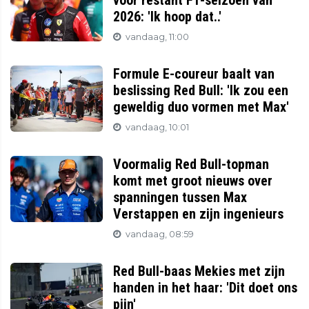
voor restant F1-seizoen van
2026: 'Ik hoop dat..'
vandaag, 11:00
Formule E-coureur baalt van
beslissing Red Bull: 'Ik zou een
geweldig duo vormen met Max'
vandaag, 10:01
Voormalig Red Bull-topman
komt met groot nieuws over
spanningen tussen Max
Verstappen en zijn ingenieurs
vandaag, 08:59
Red Bull-baas Mekies met zijn
handen in het haar: 'Dit doet ons
pijn'