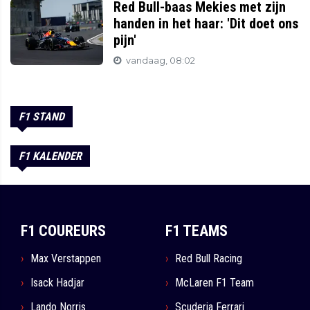
Red Bull-baas Mekies met zijn
handen in het haar: 'Dit doet ons
pijn'
vandaag, 08:02
F1 STAND
F1 KALENDER
F1 COUREURS
F1 TEAMS
Max Verstappen
Red Bull Racing
Isack Hadjar
McLaren F1 Team
Lando Norris
Scuderia Ferrari