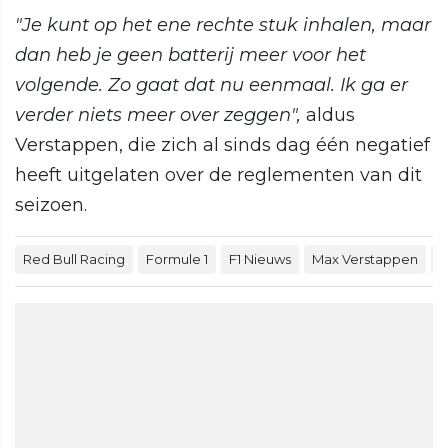
"Je kunt op het ene rechte stuk inhalen, maar
dan heb je geen batterij meer voor het
volgende. Zo gaat dat nu eenmaal. Ik ga er
verder niets meer over zeggen",
aldus
Verstappen, die zich al sinds dag één negatief
heeft uitgelaten over de reglementen van dit
seizoen.
Red Bull Racing
Formule 1
F1 Nieuws
Max Verstappen
G