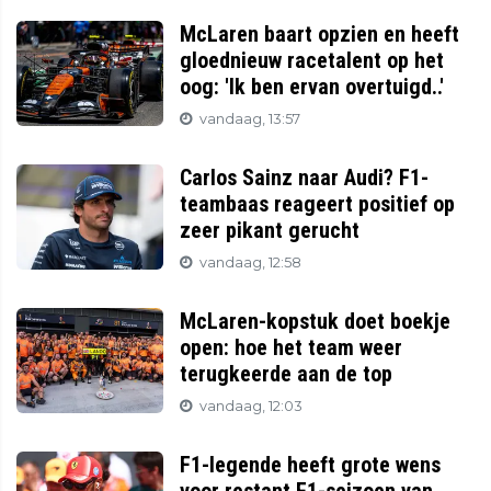
McLaren baart opzien en heeft
gloednieuw racetalent op het
oog: 'Ik ben ervan overtuigd..'
vandaag, 13:57
Carlos Sainz naar Audi? F1-
teambaas reageert positief op
zeer pikant gerucht
vandaag, 12:58
McLaren-kopstuk doet boekje
open: hoe het team weer
terugkeerde aan de top
vandaag, 12:03
F1-legende heeft grote wens