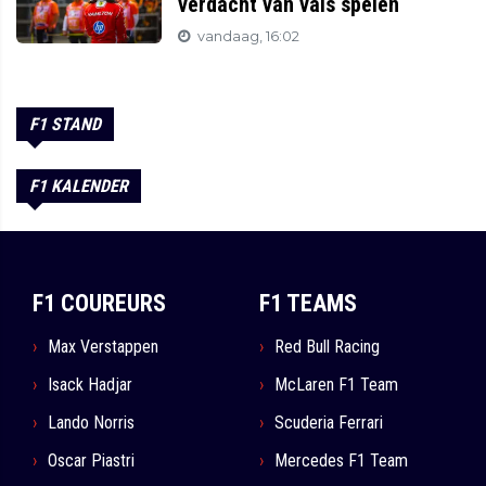
verdacht van vals spelen
vandaag, 16:02
F1 STAND
F1 KALENDER
F1 COUREURS
F1 TEAMS
Max Verstappen
Red Bull Racing
Isack Hadjar
McLaren F1 Team
Lando Norris
Scuderia Ferrari
Oscar Piastri
Mercedes F1 Team