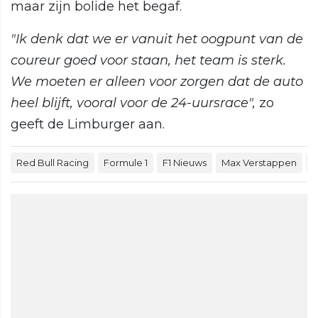
maar zijn bolide het begaf.
"Ik denk dat we er vanuit het oogpunt van de
coureur goed voor staan, het team is sterk.
We moeten er alleen voor zorgen dat de auto
heel blijft, vooral voor de 24-uursrace",
zo
geeft de Limburger aan.
Red Bull Racing
Formule 1
F1 Nieuws
Max Verstappen
2