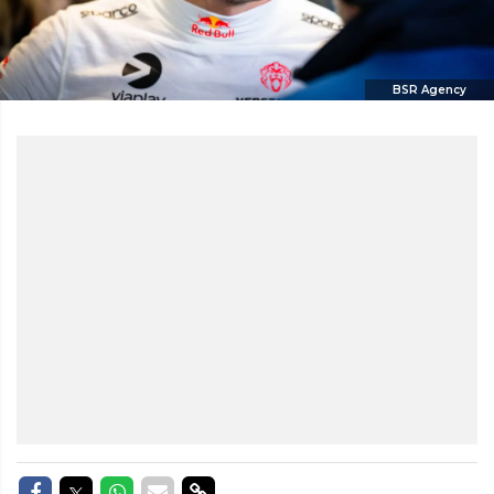
BSR Agency
Delen op Facebook
Delen op Twitter
Delen op Whatsapp
Delen via Mail
Delen via link