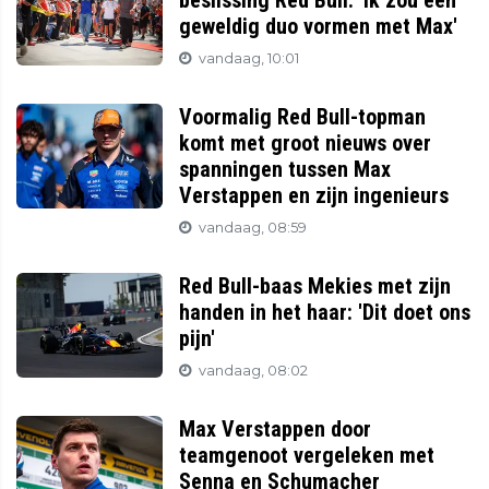
beslissing Red Bull: 'Ik zou een
geweldig duo vormen met Max'
vandaag, 10:01
Voormalig Red Bull-topman
komt met groot nieuws over
spanningen tussen Max
Verstappen en zijn ingenieurs
vandaag, 08:59
Red Bull-baas Mekies met zijn
handen in het haar: 'Dit doet ons
pijn'
vandaag, 08:02
Max Verstappen door
teamgenoot vergeleken met
Senna en Schumacher