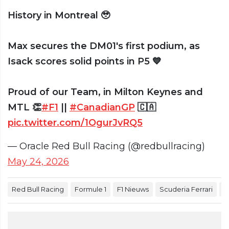
History in Montreal 🥹
Max secures the DM01's first podium, as
Isack scores solid points in P5 💙
Proud of our Team, in Milton Keynes and
MTL 👏
#F1
||
#CanadianGP
🇨🇦
pic.twitter.com/1OgurJvRQ5
— Oracle Red Bull Racing (@redbullracing)
May 24, 2026
Red Bull Racing
Formule 1
F1 Nieuws
Scuderia Ferrari
G