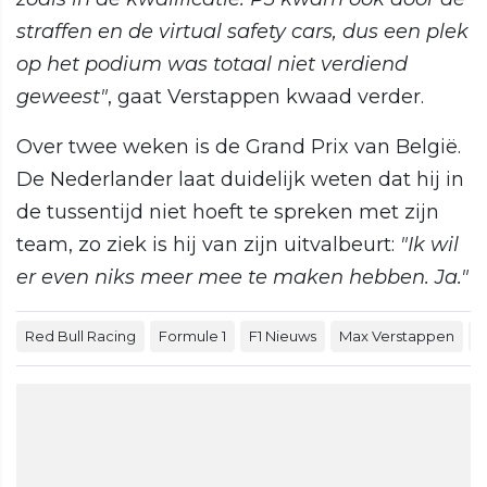
straffen en de virtual safety cars, dus een plek
op het podium was totaal niet verdiend
geweest"
, gaat Verstappen kwaad verder.
Over twee weken is de Grand Prix van België.
De Nederlander laat duidelijk weten dat hij in
de tussentijd niet hoeft te spreken met zijn
team, zo ziek is hij van zijn uitvalbeurt:
"Ik wil
er even niks meer mee te maken hebben. Ja."
Red Bull Racing
Formule 1
F1 Nieuws
Max Verstappen
K