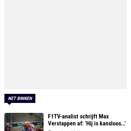
NET BINNEN
F1TV-analist schrijft Max
Verstappen af: 'Hij is kansloos...'