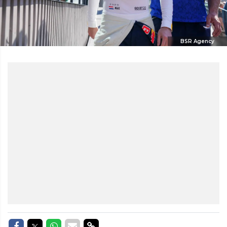
BSR Agency
Delen op Facebook
Delen op Twitter
Delen op Whatsapp
Delen via Mail
Delen via link