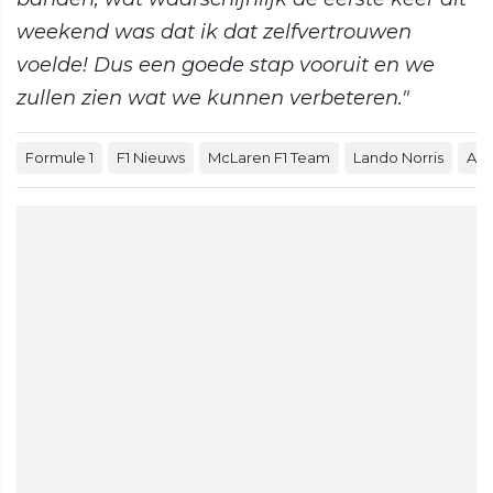
weekend was dat ik dat zelfvertrouwen
voelde! Dus een goede stap vooruit en we
zullen zien wat we kunnen verbeteren."
Formule 1
F1 Nieuws
McLaren F1 Team
Lando Norris
And