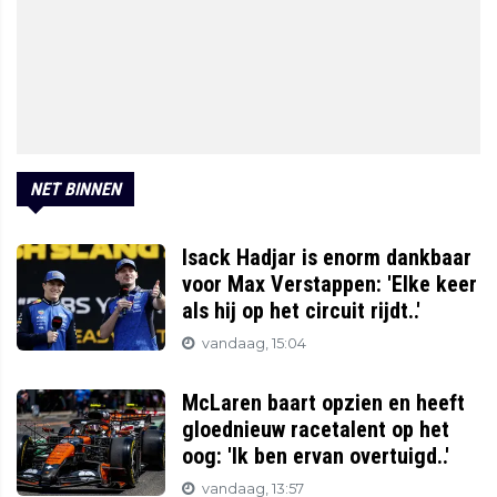
NET BINNEN
Isack Hadjar is enorm dankbaar
voor Max Verstappen: 'Elke keer
als hij op het circuit rijdt..'
vandaag, 15:04
McLaren baart opzien en heeft
gloednieuw racetalent op het
oog: 'Ik ben ervan overtuigd..'
vandaag, 13:57