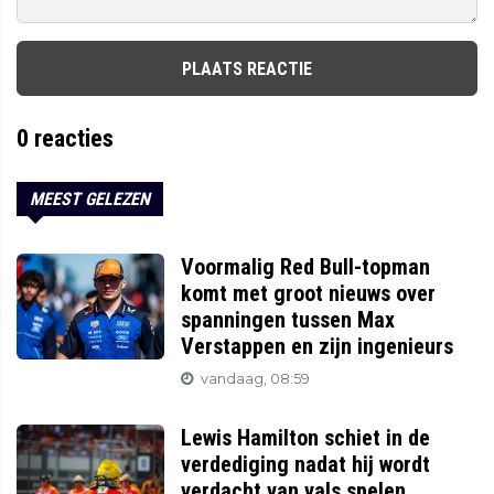
PLAATS REACTIE
0
reacties
MEEST GELEZEN
Voormalig Red Bull-topman
komt met groot nieuws over
spanningen tussen Max
Verstappen en zijn ingenieurs
vandaag, 08:59
Lewis Hamilton schiet in de
verdediging nadat hij wordt
verdacht van vals spelen