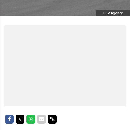
BSR Agency
Delen op Facebook
Delen op Twitter
Delen op Whatsapp
Delen via Mail
Delen via link