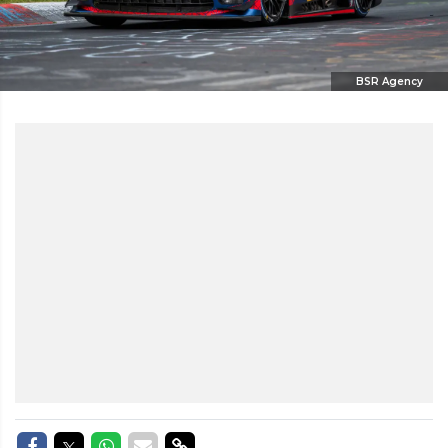
BSR Agency
Delen op Facebook
Delen op Twitter
Delen op Whatsapp
Delen via Mail
Delen via link