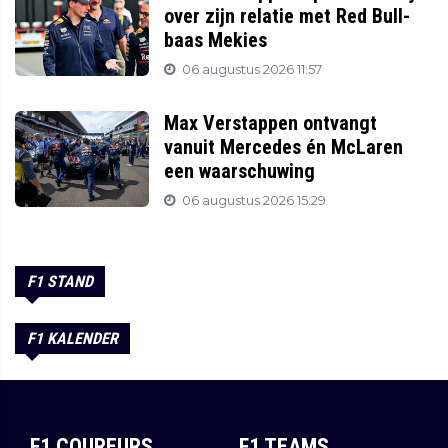
over zijn relatie met Red Bull-
baas Mekies
06 augustus 2026 11:57
Max Verstappen ontvangt
vanuit Mercedes én McLaren
een waarschuwing
06 augustus 2026 15:29
F1 STAND
F1 KALENDER
F1 COUREURS
F1 TEAMS