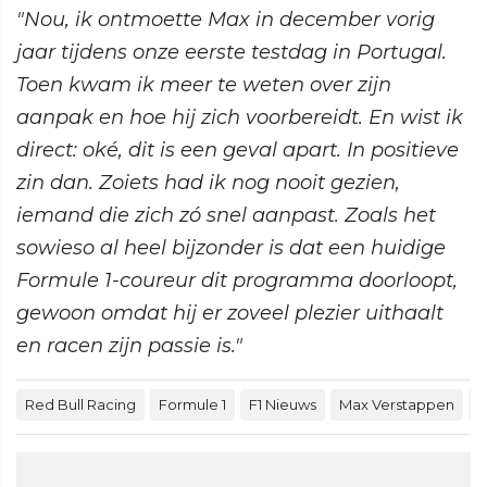
"Nou, ik ontmoette Max in december vorig
jaar tijdens onze eerste testdag in Portugal.
Toen kwam ik meer te weten over zijn
aanpak en hoe hij zich voorbereidt. En wist ik
direct: oké, dit is een geval apart. In positieve
zin dan. Zoiets had ik nog nooit gezien,
iemand die zich zó snel aanpast. Zoals het
sowieso al heel bijzonder is dat een huidige
Formule 1-coureur dit programma doorloopt,
gewoon omdat hij er zoveel plezier uithaalt
en racen zijn passie is."
Red Bull Racing
Formule 1
F1 Nieuws
Max Verstappen
M