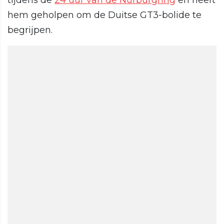
tijdens de
24 uur van de Nürburgring
en heeft
hem geholpen om de Duitse GT3-bolide te
begrijpen.