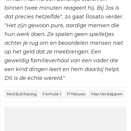
binnen twee minuten reageert hij. Bij Jos is
dat precies hetzelfde"
, zo gaat Rosato verder.
"Het zijn gewoon pure, aardige mensen die
hun werk doen. Ze spelen geen spelletjes
achter je rug om en beoordelen mensen niet
op het geld dat ze meebrengen. Een
geweldig familieverhaal van een vader die
een kind dingen leert en hem daarbij helpt.
Dit is de echte wereld."
Red Bull Racing
Formule 1
F1 Nieuws
Max Verstappen
J