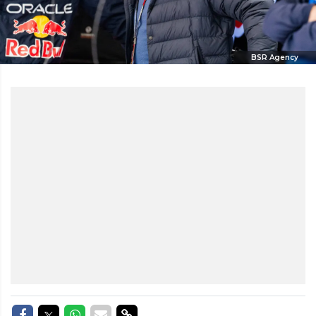
BSR Agency
Delen op Facebook
Delen op Twitter
Delen op Whatsapp
Delen via Mail
Delen via link