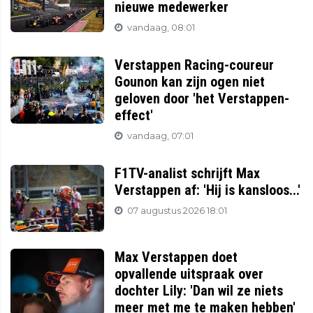
nieuwe medewerker
vandaag, 08:01
Verstappen Racing-coureur
Gounon kan zijn ogen niet
geloven door 'het Verstappen-
effect'
vandaag, 07:01
F1TV-analist schrijft Max
Verstappen af: 'Hij is kansloos...'
07 augustus 2026 18:01
Max Verstappen doet
opvallende uitspraak over
dochter Lily: 'Dan wil ze niets
meer met me te maken hebben'