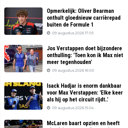
Opmerkelijk: Oliver Bearman
onthult gloednieuw carrièrepad
buiten de Formule 1
09 augustus 2026 17:05
Jos Verstappen doet bijzondere
onthulling: 'Toen kon ik Max niet
meer tegenhouden'
09 augustus 2026 16:00
Isack Hadjar is enorm dankbaar
voor Max Verstappen: 'Elke keer
als hij op het circuit rijdt..'
09 augustus 2026 15:04
McLaren baart opzien en heeft