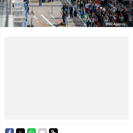
BSR Agency
Delen op Facebook
Delen op Twitter
Delen op Whatsapp
Delen via Mail
Delen via link