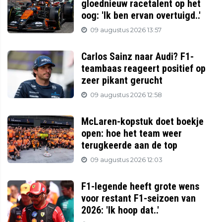
gloednieuw racetalent op het
oog: 'Ik ben ervan overtuigd..'
09 augustus 2026 13:57
Carlos Sainz naar Audi? F1-
teambaas reageert positief op
zeer pikant gerucht
09 augustus 2026 12:58
McLaren-kopstuk doet boekje
open: hoe het team weer
terugkeerde aan de top
09 augustus 2026 12:03
F1-legende heeft grote wens
voor restant F1-seizoen van
2026: 'Ik hoop dat..'