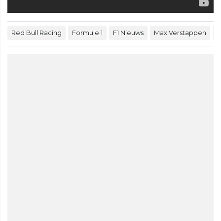
Red Bull Racing
Formule 1
F1 Nieuws
Max Verstappen
2