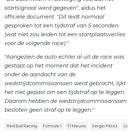
startsignaal werd gegeven"
, aldus het
officiële document.
"Dit leidt normaal
gesproken tot een tijdstraf van 5 seconden
(wat niet zou leiden tot een startplaatsverlies
voor de volgende race)."
"Aangezien de auto echter al uit de race was
gestapt op het moment dat het incident
onder de aandacht van de
wedstrijdcommissarissen werd gebracht, lijkt
het niet gepast om een tijdstraf op te leggen.
Daarom hebben de wedstrijdcommissarissen
besloten geen straf op te leggen."
Red Bull Racing
Formule 1
F1 Nieuws
Sergio Pérez
Lia