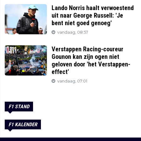
Lando Norris haalt verwoestend
uit naar George Russell: 'Je
bent niet goed genoeg'
vandaag, 08:57
Verstappen Racing-coureur
Gounon kan zijn ogen niet
geloven door 'het Verstappen-
effect'
vandaag, 07:01
F1 STAND
F1 KALENDER