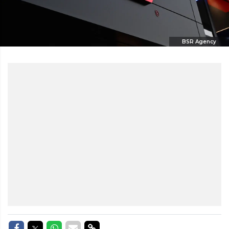
BSR Agency
Delen op Facebook
Delen op Twitter
Delen op Whatsapp
Delen via Mail
Delen via link