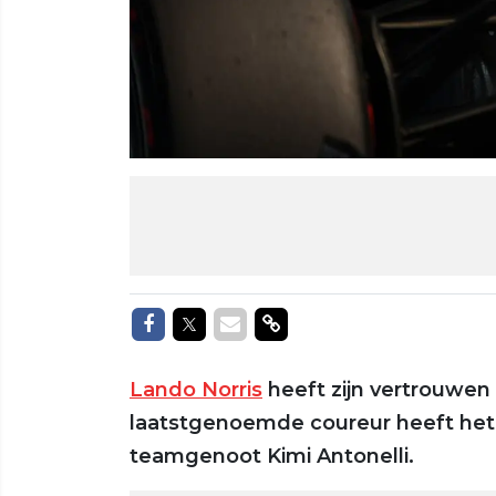
Delen op Facebook
Delen op Twitter
Delen via Mail
Delen via link
Lando Norris
heeft zijn vertrouwen
laatstgenoemde coureur heeft het 
teamgenoot Kimi Antonelli.