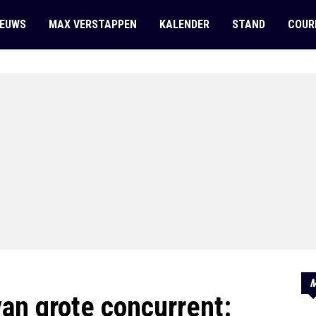
IEUWS
MAX VERSTAPPEN
KALENDER
STAND
COUR
M
 van grote concurrent: