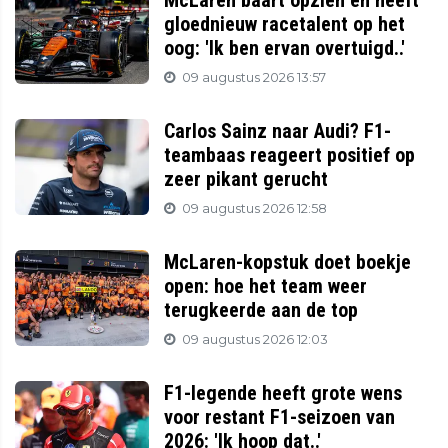
McLaren baart opzien en heeft
gloednieuw racetalent op het
oog: 'Ik ben ervan overtuigd..'
09 augustus 2026 13:57
Carlos Sainz naar Audi? F1-
teambaas reageert positief op
zeer pikant gerucht
09 augustus 2026 12:58
McLaren-kopstuk doet boekje
open: hoe het team weer
terugkeerde aan de top
09 augustus 2026 12:03
F1-legende heeft grote wens
voor restant F1-seizoen van
2026: 'Ik hoop dat..'