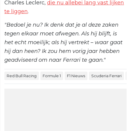
Charles Leclerc,
die nu allebei lang vast lijken
te liggen
.
"Bedoel je nu? Ik denk dat je al deze zaken
tegen elkaar moet afwegen. Als hij blijft, is
het echt moeilijk; als hij vertrekt – waar gaat
hij dan heen? Ik zou hem vorig jaar hebben
geadviseerd om naar Ferrari te gaan."
Red Bull Racing
Formule 1
F1 Nieuws
Scuderia Ferrari
M