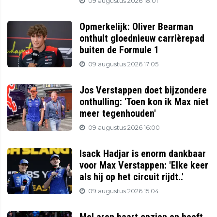
09 augustus 2026 18:01
Opmerkelijk: Oliver Bearman
onthult gloednieuw carrièrepad
buiten de Formule 1
09 augustus 2026 17:05
Jos Verstappen doet bijzondere
onthulling: 'Toen kon ik Max niet
meer tegenhouden'
09 augustus 2026 16:00
Isack Hadjar is enorm dankbaar
voor Max Verstappen: 'Elke keer
als hij op het circuit rijdt..'
09 augustus 2026 15:04