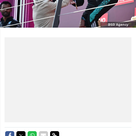
BSR Agency
Delen op Facebook
Delen op Twitter
Delen op Whatsapp
Delen via Mail
Delen via link