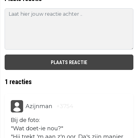
PLAATS REACTIE
1
reacties
Azijnman
+3754
Bij de foto:
"Wat doet-ie nou?"
"Hij trekt 'm aan z'n oor. Da's zijn manier