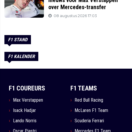
nieuws voor Max Verstappen
over Mercedes-transfer
08 augustus 2026 17:03
F1 STAND
F1 KALENDER
F1 COUREURS
F1 TEAMS
Max Verstappen
Red Bull Racing
Isack Hadjar
McLaren F1 Team
Lando Norris
Scuderia Ferrari
Oscar Piastri
Mercedes F1 Team