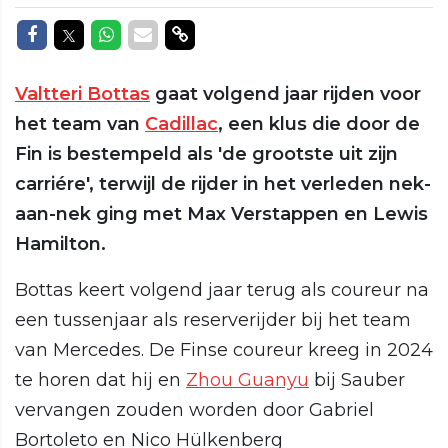
Delen op Facebook
Delen op Twitter
Delen op Whatsapp
Delen via Mail
Delen via link
Valtteri Bottas
gaat volgend jaar rijden voor
het team van
Cadillac
, een klus die door de
Fin is bestempeld als 'de grootste uit zijn
carriére', terwijl de rijder in het verleden nek-
aan-nek ging met Max Verstappen en Lewis
Hamilton.
Bottas keert volgend jaar terug als coureur na
een tussenjaar als reserverijder bij het team
van Mercedes. De Finse coureur kreeg in 2024
te horen dat hij en
Zhou Guanyu
bij Sauber
vervangen zouden worden door Gabriel
Bortoleto en Nico Hülkenberg