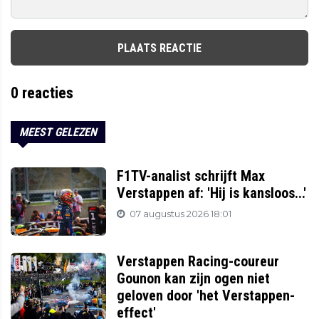
PLAATS REACTIE
0
reacties
MEEST GELEZEN
F1TV-analist schrijft Max
Verstappen af: 'Hij is kansloos...'
07 augustus 2026 18:01
Verstappen Racing-coureur
Gounon kan zijn ogen niet
geloven door 'het Verstappen-
effect'