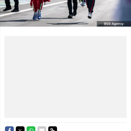
BSR Agency
Delen op Facebook
Delen op Twitter
Delen op Whatsapp
Delen via Mail
Delen via link