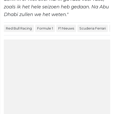
zoals ik het hele seizoen heb gedaan. Na Abu
Dhabi zullen we het weten."
Red Bull Racing
Formule 1
F1 Nieuws
Scuderia Ferrari
M