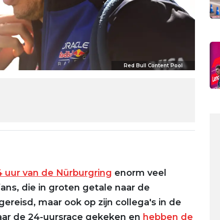
Red Bull Content Pool
4 uur van de Nürburgring
enorm veel
ans, die in groten getale naar de
ereisd, maar ook op zijn collega's in de
naar de 24-uursrace gekeken en
hebben de