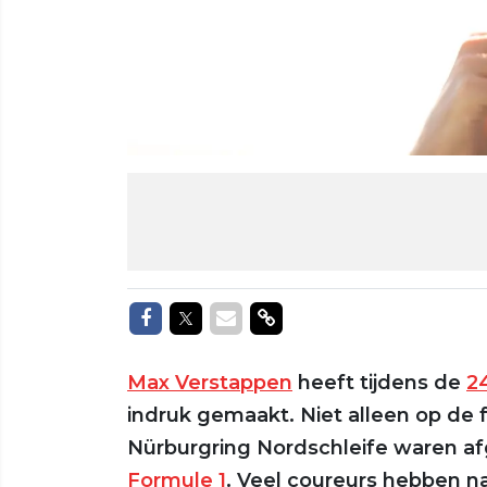
Delen op Facebook
Delen op Twitter
Delen via Mail
Delen via link
Max Verstappen
heeft tijdens de
2
indruk gemaakt. Niet alleen op de f
Nürburgring Nordschleife waren afg
Formule 1
. Veel coureurs hebben 