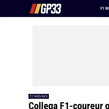
F1 N
F1 NIEUWS
Collega F1-coureur o