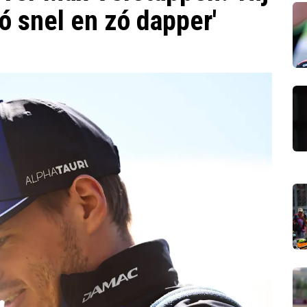
zó snel en zó dapper'