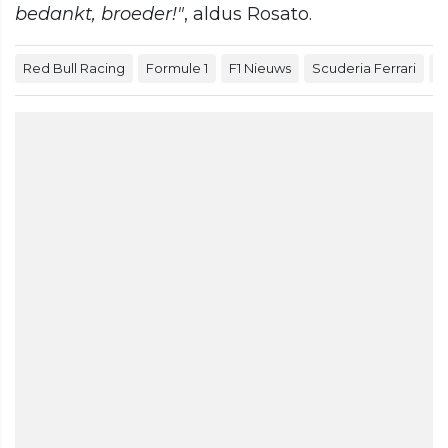
bedankt, broeder!"
, aldus Rosato.
Red Bull Racing
Formule 1
F1 Nieuws
Scuderia Ferrari
M