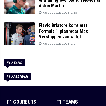
onthulling over Adrian Newey en
Aston Martin
05 augustus 2026 12:56
Flavio Briatore komt met
Formule 1-plan waar Max
Verstappen van walgt
05 augustus 2026 12:01
F1 STAND
F1 KALENDER
F1 COUREURS
F1 TEAMS