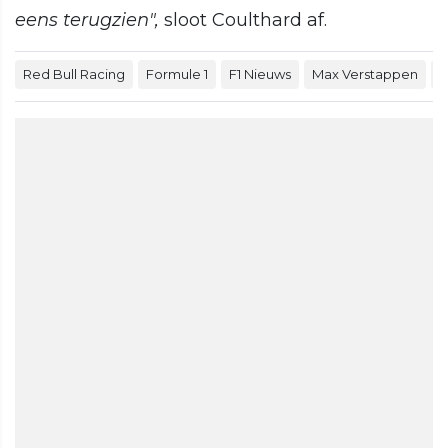
eens terugzien",
sloot Coulthard af.
Red Bull Racing
Formule 1
F1 Nieuws
Max Verstappen
D