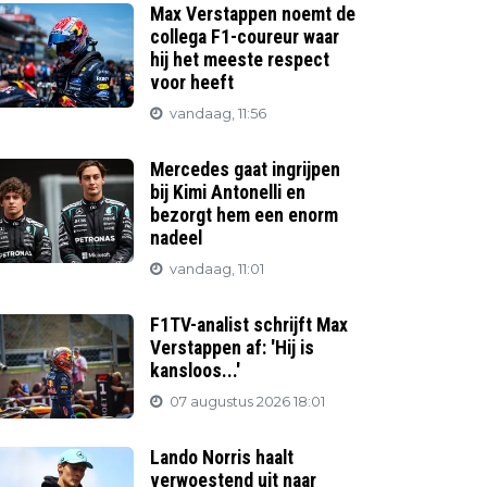
Max Verstappen noemt de
collega F1-coureur waar
hij het meeste respect
voor heeft
vandaag, 11:56
Mercedes gaat ingrijpen
bij Kimi Antonelli en
bezorgt hem een enorm
nadeel
vandaag, 11:01
F1TV-analist schrijft Max
Verstappen af: 'Hij is
kansloos...'
07 augustus 2026 18:01
Lando Norris haalt
verwoestend uit naar