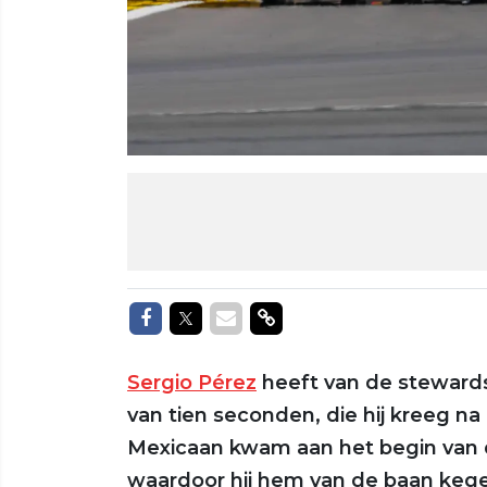
Delen op Facebook
Delen op Twitter
Delen via Mail
Delen via link
Sergio Pérez
heeft van de stewards 
van tien seconden, die hij kreeg na
Mexicaan kwam aan het begin van d
waardoor hij hem van de baan kege