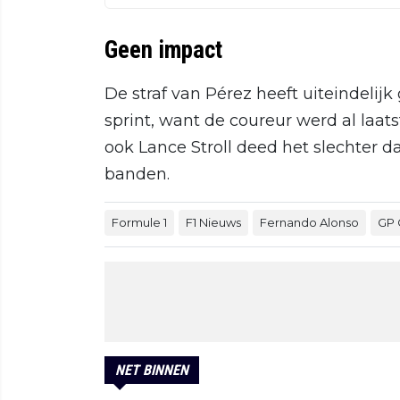
Geen impact
De straf van Pérez heeft uiteindelij
sprint, want de coureur werd al laats
ook Lance Stroll deed het slechter
banden.
Formule 1
F1 Nieuws
Fernando Alonso
GP 
NET BINNEN