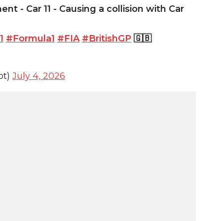
 - Car 11 - Causing a collision with Car
1
#Formula1
#FIA
#BritishGP
🇬🇧
ot)
July 4, 2026