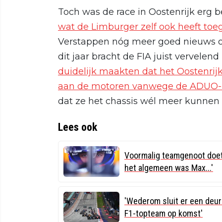
Toch was de race in Oostenrijk erg
wat de Limburger zelf ook heeft to
Verstappen nóg meer goed nieuws on
dit jaar bracht de FIA juist vervelen
duidelijk maakten dat het Oostenri
aan de motoren vanwege de ADUO-r
dat ze het chassis wél meer kunnen
Lees ook
Voormalig teamgenoot doet
het algemeen was Max...'
'Wederom sluit er een deur
F1-topteam op komst'