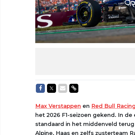
Delen op Facebook
Delen op Twitter
Delen via Mail
Delen via link
Max Verstappen
en
Red Bull Racin
het 2026 F1-seizoen gekend. In de e
standaard in het middenveld terug 
Alpine, Haas en zelfs zusterteam R