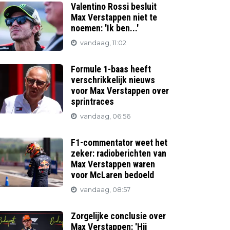
Valentino Rossi besluit
Max Verstappen niet te
noemen: 'Ik ben...'
vandaag, 11:02
Formule 1-baas heeft
verschrikkelijk nieuws
voor Max Verstappen over
sprintraces
vandaag, 06:56
F1-commentator weet het
zeker: radioberichten van
Max Verstappen waren
voor McLaren bedoeld
vandaag, 08:57
Zorgelijke conclusie over
Max Verstappen: 'Hij