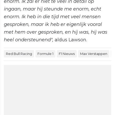
enorm. Ik zal er niet te veel in detail op
ingaan, maar hij steunde me enorm, echt
enorm. Ik heb in die tijd met veel mensen
gesproken, maar ik heb er eigenlijk vooral
met hem over gesproken, en hij was, hij was
heel ondersteunend",
aldus Lawson.
Red Bull Racing
Formule 1
F1 Nieuws
Max Verstappen
F