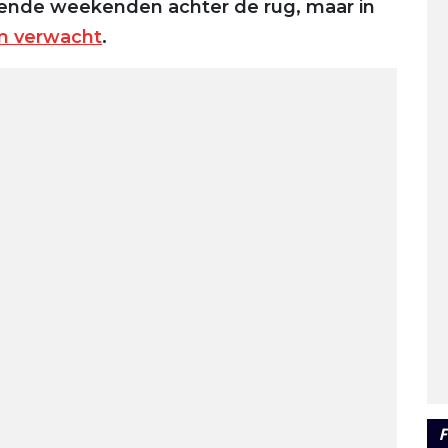
lende weekenden achter de rug, maar in
m verwacht
.
F