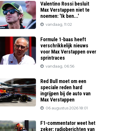
Valentino Rossi besluit
Max Verstappen niet te
noemen: 'Ik ben...'
vandaag, 11:02
Formule 1-baas heeft
verschrikkelijk nieuws
voor Max Verstappen over
sprintraces
vandaag, 06:56
Red Bull moet om een
speciale reden hard
ingrijpen bij de auto van
Max Verstappen
06 augustus 2026 18:01
F1-commentator weet het
zeker: radioberichten van