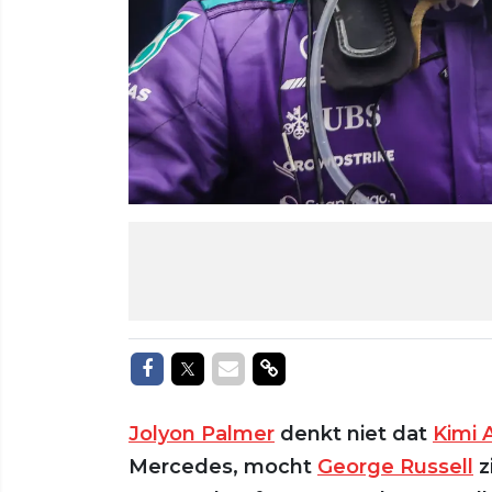
Delen op Facebook
Delen op Twitter
Delen via Mail
Delen via link
Jolyon Palmer
denkt niet dat
Kimi 
Mercedes, mocht
George Russell
z