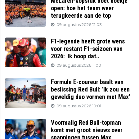
McLaren-kopstuk doet boekje
open: hoe het team weer
terugkeerde aan de top
09 augustus 2026 12:03
F1-legende heeft grote wens
voor restant F1-seizoen van
2026: 'Ik hoop dat..'
09 augustus 2026 11:00
Formule E-coureur baalt van
beslissing Red Bull: 'Ik zou een
geweldig duo vormen met Max'
09 augustus 2026 10:01
Voormalig Red Bull-topman
komt met groot nieuws over
spanningen tussen Max