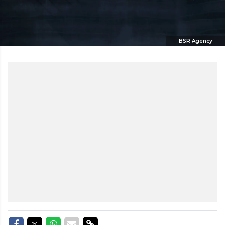
BSR Agency
Delen op Facebook
Delen op Twitter
Delen op Whatsapp
Delen via Mail
Delen via link