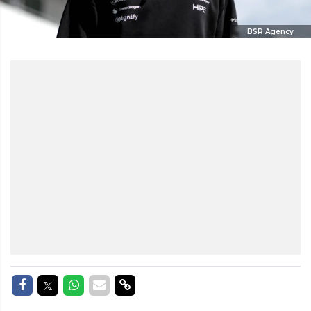
BSR Agency
Delen op Facebook
Delen op Twitter
Delen op Whatsapp
Delen via Mail
Delen via link