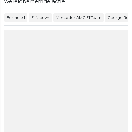
wereldberoemde actie.
Formule 1
F1 Nieuws
Mercedes AMG F1 Team
George Russ