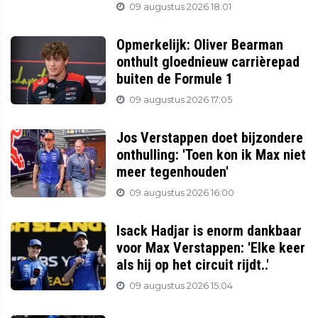
09 augustus 2026 18:01
Opmerkelijk: Oliver Bearman
onthult gloednieuw carrièrepad
buiten de Formule 1
09 augustus 2026 17:05
Jos Verstappen doet bijzondere
onthulling: 'Toen kon ik Max niet
meer tegenhouden'
09 augustus 2026 16:00
Isack Hadjar is enorm dankbaar
voor Max Verstappen: 'Elke keer
als hij op het circuit rijdt..'
09 augustus 2026 15:04