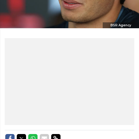
BSR Agency
Delen op Facebook
Delen op Twitter
Delen op Whatsapp
Delen via Mail
Delen via link