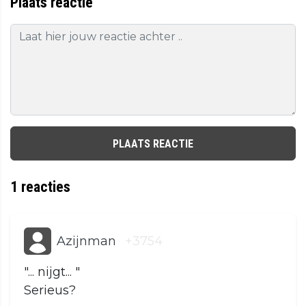
Plaats reactie
PLAATS REACTIE
1
reacties
Azijnman
+3754
"... nijgt... "
Serieus?