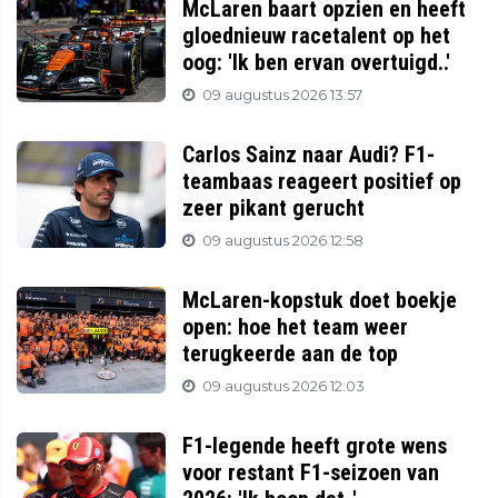
McLaren baart opzien en heeft
gloednieuw racetalent op het
oog: 'Ik ben ervan overtuigd..'
09 augustus 2026 13:57
Carlos Sainz naar Audi? F1-
teambaas reageert positief op
zeer pikant gerucht
09 augustus 2026 12:58
McLaren-kopstuk doet boekje
open: hoe het team weer
terugkeerde aan de top
09 augustus 2026 12:03
F1-legende heeft grote wens
voor restant F1-seizoen van