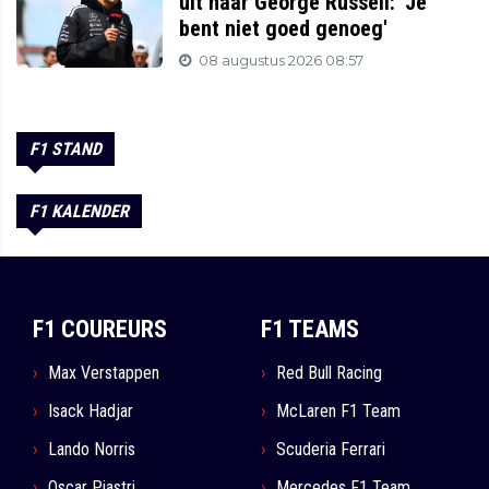
uit naar George Russell: 'Je
bent niet goed genoeg'
08 augustus 2026 08:57
F1 STAND
F1 KALENDER
F1 COUREURS
F1 TEAMS
Max Verstappen
Red Bull Racing
Isack Hadjar
McLaren F1 Team
Lando Norris
Scuderia Ferrari
Oscar Piastri
Mercedes F1 Team