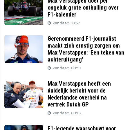
Max Verstappen doet per
ongeluk grote onthulling over
F1-kalender
vandaag, 10:57
Gerenommeerd F1-journalist
maakt zich ernstig zorgen om
Max Verstappen: 'Een teken van
achteruitgang'
vandaag, 09:59
Max Verstappen heeft een
duidelijk bericht voor de
Nederlandse overheid na
vertrek Dutch GP
vandaag, 09:02
F1-legende waarschuwt voor