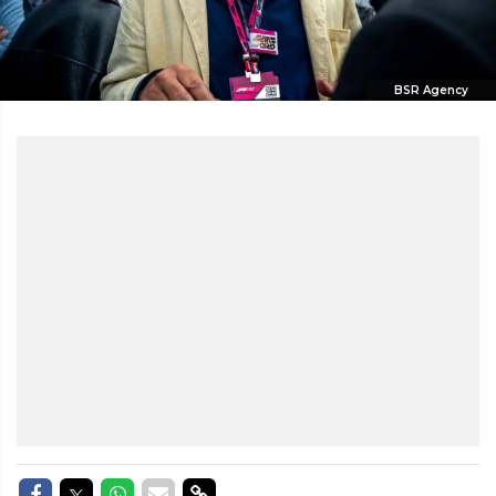
BSR Agency
Delen op Facebook
Delen op Twitter
Delen op Whatsapp
Delen via Mail
Delen via link