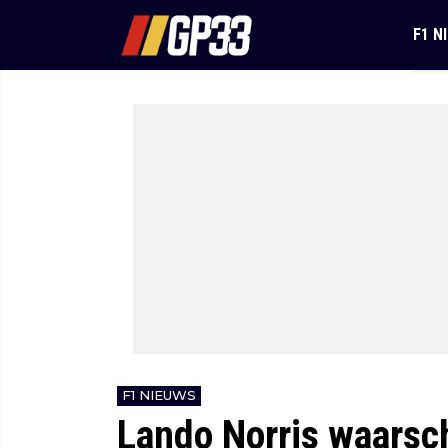
F1 N
F1 NIEUWS
Lando Norris waars