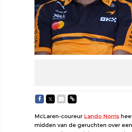
Delen op Facebook
Delen op Twitter
Delen via Mail
Delen via link
McLaren-coureur
Lando Norris
hee
midden van de geruchten over een 