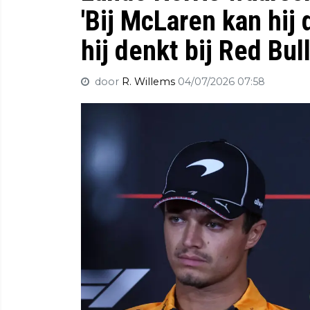
'Bij McLaren kan hij
hij denkt bij Red Bul
door
R. Willems
04/07/2026 07:58