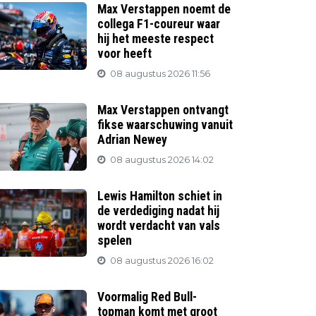
Max Verstappen noemt de
collega F1-coureur waar
hij het meeste respect
voor heeft
08 augustus 2026 11:56
Max Verstappen ontvangt
fikse waarschuwing vanuit
Adrian Newey
08 augustus 2026 14:02
Lewis Hamilton schiet in
de verdediging nadat hij
wordt verdacht van vals
spelen
08 augustus 2026 16:02
Voormalig Red Bull-
topman komt met groot