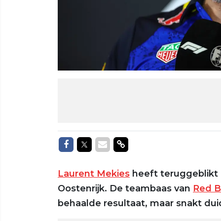
Delen op Facebook
Delen op Twitter
Delen via Mail
Delen via link
Laurent Mekies
heeft teruggeblikt 
Oostenrijk. De teambaas van
Red B
behaalde resultaat, maar snakt duid