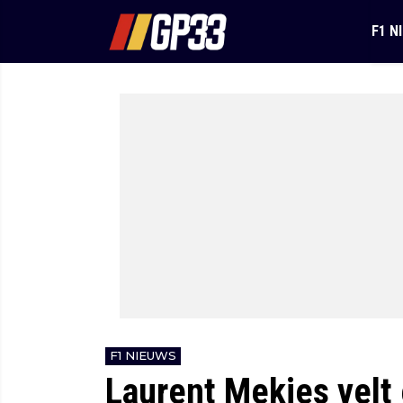
F1 N
F1 NIEUWS
Laurent Mekies velt 