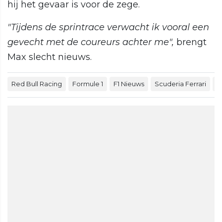
hij het gevaar is voor de zege.
"Tijdens de sprintrace verwacht ik vooral een
gevecht met de coureurs achter me",
brengt
Max slecht nieuws.
Red Bull Racing
Formule 1
F1 Nieuws
Scuderia Ferrari
M