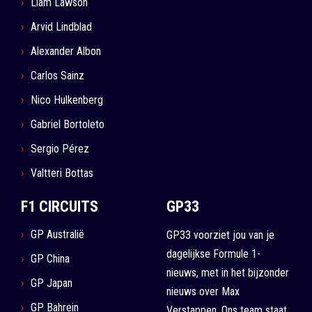
Liam Lawson
Arvid Lindblad
Alexander Albon
Carlos Sainz
Nico Hulkenberg
Gabriel Bortoleto
Sergio Pérez
Valtteri Bottas
F1 CIRCUITS
GP33
GP Australië
GP33 voorziet jou van je
dagelijkse Formule 1-
GP China
nieuws, met in het bijzonder
GP Japan
nieuws over Max
GP Bahrein
Verstappen. Ons team staat