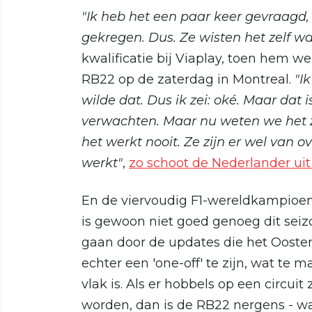
"Ik heb het een paar keer gevraagd
gekregen. Dus. Ze wisten het zelf waa
kwalificatie bij Viaplay, toen hem 
RB22 op de zaterdag in Montreal.
"I
wilde dat. Dus ik zei: oké. Maar dat i
verwachten. Maar nu weten we het ze
het werkt nooit. Ze zijn er wel van ov
werkt"
,
zo schoot de Nederlander uit 
En de viervoudig F1-wereldkampioen 
is gewoon niet goed genoeg dit seizo
gaan door de updates die het Ooste
echter een 'one-off' te zijn, wat te m
vlak is. Als er hobbels op een circui
worden, dan is de RB22 nergens - wa