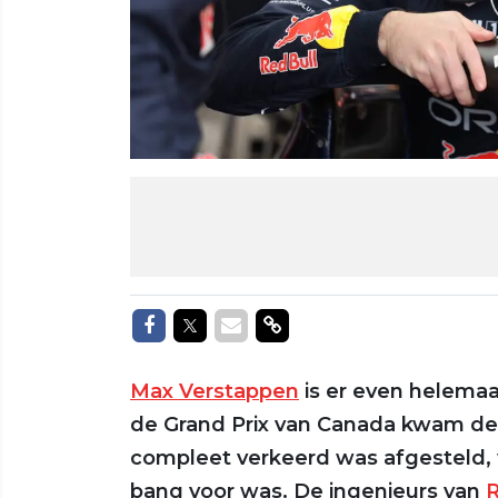
Delen op Facebook
Delen op Twitter
Delen via Mail
Delen via link
Max Verstappen
is er even helemaal
de Grand Prix van Canada kwam de 
compleet verkeerd was afgesteld, w
bang voor was. De ingenieurs van
R