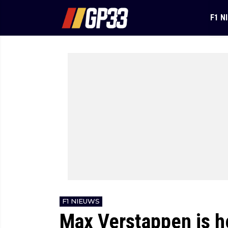
F1 N
F1 NIEUWS
Max Verstappen is h